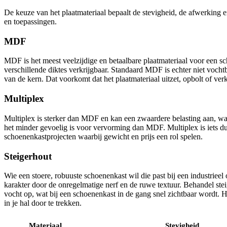
De keuze van het plaatmateriaal bepaalt de stevigheid, de afwerking 
en toepassingen.
MDF
MDF is het meest veelzijdige en betaalbare plaatmateriaal voor een scho
verschillende diktes verkrijgbaar. Standaard MDF is echter niet voch
van de kern. Dat voorkomt dat het plaatmateriaal uitzet, opbolt of ver
Multiplex
Multiplex is sterker dan MDF en kan een zwaardere belasting aan, wat 
het minder gevoelig is voor vervorming dan MDF. Multiplex is iets duu
schoenenkastprojecten waarbij gewicht en prijs een rol spelen.
Steigerhout
Wie een stoere, robuuste schoenenkast wil die past bij een industrieel 
karakter door de onregelmatige nerf en de ruwe textuur. Behandel steig
vocht op, wat bij een schoenenkast in de gang snel zichtbaar wordt. H
in je hal door te trekken.
Materiaal
Stevigheid