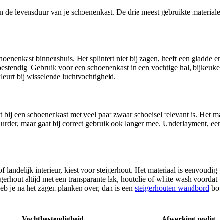
en de levensduur van je schoenenkast. De drie meest gebruikte material
enenkast binnenshuis. Het splintert niet bij zagen, heeft een gladde en e
tbestendig. Gebruik voor een schoenenkast in een vochtige hal, bijkeu
kleurt bij wisselende luchtvochtigheid.
bij een schoenenkast met veel paar zwaar schoeisel relevant is. Het ma
rder, maar gaat bij correct gebruik ook langer mee. Underlayment, een l
of landelijk interieur, kiest voor steigerhout. Het materiaal is eenvoudi
erhout altijd met een transparante lak, houtolie of white wash voordat 
eb je na het zagen planken over, dan is een
steigerhouten wandbord
bov
Vochtbestendigheid
Afwerking nodig