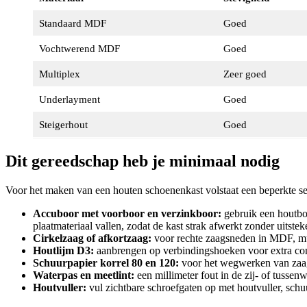
Standaard MDF
Goed
Vochtwerend MDF
Goed
Multiplex
Zeer goed
Underlayment
Goed
Steigerhout
Goed
Dit gereedschap heb je minimaal nodig
Voor het maken van een houten schoenenkast volstaat een beperkte set
Accuboor met voorboor en verzinkboor:
gebruik een houtboo
plaatmateriaal vallen, zodat de kast strak afwerkt zonder uitst
Cirkelzaag of afkortzaag:
voor rechte zaagsneden in MDF, mult
Houtlijm D3:
aanbrengen op verbindingshoeken voor extra const
Schuurpapier korrel 80 en 120:
voor het wegwerken van zaag
Waterpas en meetlint:
een millimeter fout in de zij- of tussen
Houtvuller:
vul zichtbare schroefgaten op met houtvuller, schu