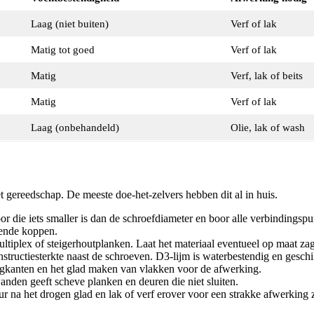
Laag (niet buiten)
Verf of lak
Matig tot goed
Verf of lak
Matig
Verf, lak of beits
Matig
Verf of lak
Laag (onbehandeld)
Olie, lak of wash
 gereedschap. De meeste doe-het-zelvers hebben dit al in huis.
r die iets smaller is dan de schroefdiameter en boor alle verbindingsp
ekende koppen.
iplex of steigerhoutplanken. Laat het materiaal eventueel op maat zag
ructiesterkte naast de schroeven. D3-lijm is waterbestendig en geschi
kanten en het glad maken van vlakken voor de afwerking.
wanden geeft scheve planken en deuren die niet sluiten.
ur na het drogen glad en lak of verf erover voor een strakke afwerking