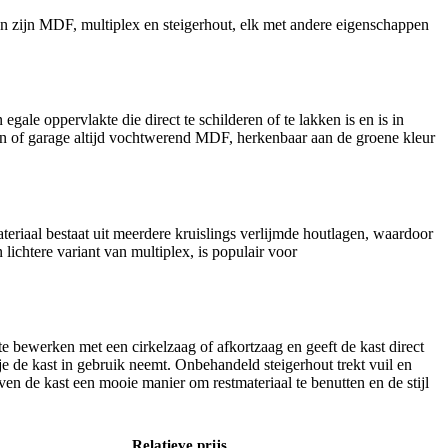
en zijn MDF, multiplex en steigerhout, elk met andere eigenschappen
gale oppervlakte die direct te schilderen of te lakken is en is in
ken of garage altijd vochtwerend MDF, herkenbaar aan de groene kleur
teriaal bestaat uit meerdere kruislings verlijmde houtlagen, waardoor
ichtere variant van multiplex, is populair voor
g te bewerken met een cirkelzaag of afkortzaag en geeft de kast direct
je de kast in gebruik neemt. Onbehandeld steigerhout trekt vuil en
en de kast een mooie manier om restmateriaal te benutten en de stijl
Relatieve prijs