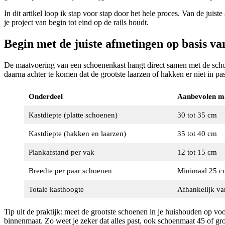
In dit artikel loop ik stap voor stap door het hele proces. Van de ju
je project van begin tot eind op de rails houdt.
Begin met de juiste afmetingen op basis van
De maatvoering van een schoenenkast hangt direct samen met de schoe
daarna achter te komen dat de grootste laarzen of hakken er niet in pa
Onderdeel
Aanbevolen m
Kastdiepte (platte schoenen)
30 tot 35 cm
Kastdiepte (hakken en laarzen)
35 tot 40 cm
Plankafstand per vak
12 tot 15 cm
Breedte per paar schoenen
Minimaal 25 c
Totale kasthoogte
Afhankelijk van
Tip uit de praktijk: meet de grootste schoenen in je huishouden op voo
binnenmaat. Zo weet je zeker dat alles past, ook schoenmaat 45 of gro